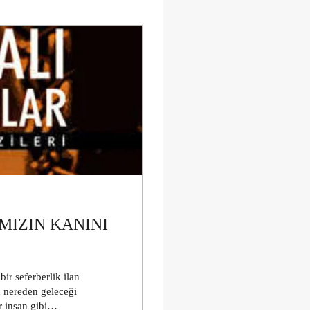
IZIN KANINI
r seferberlik ilan
n nereden geleceği
 insan gibi