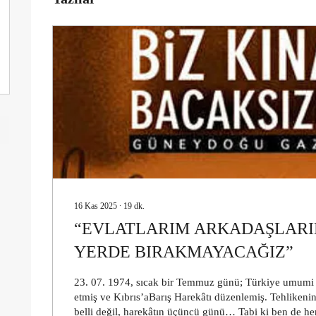
16 Kas 2025
∙
19
dk.
“EVLATLARIM ARKADAŞLARIM
YERDE BIRAKMAYACAĞIZ”
23. 07. 1974, sıcak bir Temmuz günü; Türkiye umumi bi
etmiş ve Kıbrıs’aBarış Harekâtı düzenlemiş. Tehlikeni
belli değil, harekâtın üçüncü günü… Tabi ki ben de her