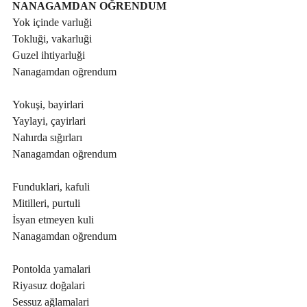
NANAGAMDAN OĞRENDUM
Yok içinde varluği 
Tokluği, vakarluği
Guzel ihtiyarluği
Nanagamdan oğrendum 
Yokuşi, bayirlari
Yaylayi, çayirlari 
Nahırda sığırları
Nanagamdan oğrendum 
Funduklari, kafuli 
Mitilleri, purtuli
İsyan etmeyen kuli
Nanagamdan oğrendum 
Pontolda yamalari
Riyasuz doğalari 
Sessuz ağlamalari 