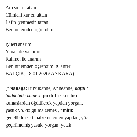
Ara sıra in attan
Cümleni kur en alttan
Lafın  yenmesin tattan
Ben ninemden öğrendim 
İyileri anarım
Yanan ile yanarım
Rahmet ile anarım 
Ben ninemden öğrendim  (Canfer 
BALÇIK; 18.01.2026/ ANKARA)
(*
Nanaga
: Büyükanne, Anneanne, 
kaful
 : 
fındık bitki kümesi, 
purtul
: eski elbise, 
kumaşlardan öğütülerek yapılan yorgan, 
yastık vb. dolgu malzemesi, *
mitil
: 
genellikle eski malzemelerden yapılan, yüz 
geçirilmemiş yastık. yorgan, yatak