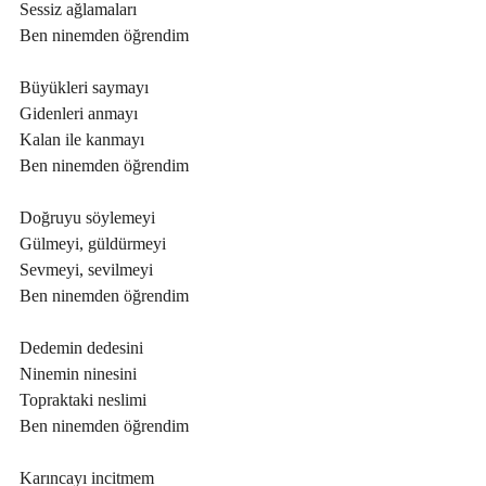
Sessiz ağlamaları 
Ben ninemden öğrendim 
Büyükleri saymayı
Gidenleri anmayı
Kalan ile kanmayı
Ben ninemden öğrendim 
Doğruyu söylemeyi 
Gülmeyi, güldürmeyi
Sevmeyi, sevilmeyi
Ben ninemden öğrendim 
Dedemin dedesini
Ninemin ninesini
Topraktaki neslimi 
Ben ninemden öğrendim 
Karıncayı incitmem