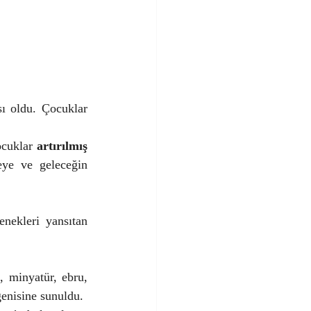
sı oldu. Çocuklar 
cuklar 
artırılmış 
ye ve geleceğin 
nekleri yansıtan 
, minyatür, ebru, 
ğenisine sunuldu.