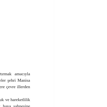
ırmak amacıyla 
ler şehri Manisa 
re çevre illerden 
k ve hareketlilik 
k hava sahnesine 