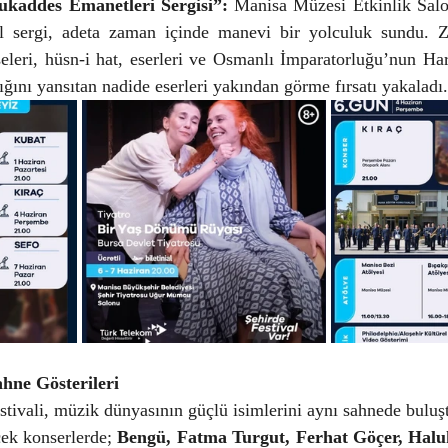
kaddes Emanetleri Sergisi”:
 Manisa Müzesi Etkinlik Salon
 sergi, adeta zaman içinde manevi bir yolculuk sundu. Ziy
eseleri, hüsn-i hat, eserleri ve Osmanlı İmparatorluğu’nun H
ığını yansıtan nadide eserleri yakından görme fırsatı yakaladı.
ahne Gösterileri
tivali, müzik dünyasının güçlü isimlerini aynı sahnede buluş
ek konserlerde; 
Bengü, Fatma Turgut, Ferhat Göçer, Haluk