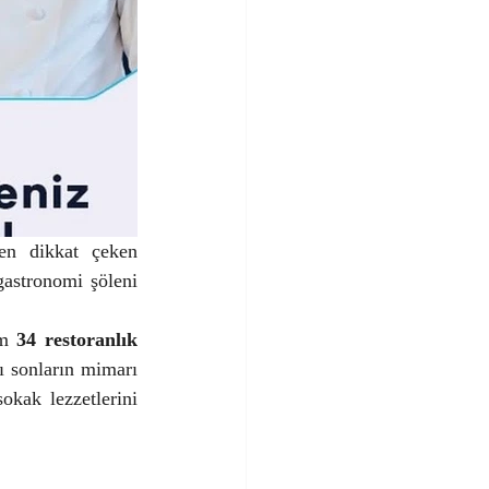
en dikkat çeken 
astronomi şöleni 
am 
34 restoranlık
, tatlı sonların mimarı 
kak lezzetlerini 