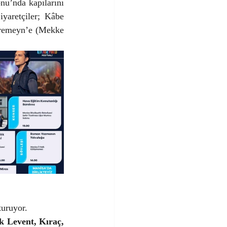
u’nda kapılarını 
aretçiler; Kâbe 
aremeyn’e (Mekke 
turuyor.
 Levent, Kıraç, 