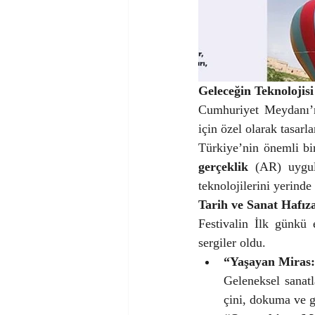
Geleceğin Teknolojis
Cumhuriyet Meydanı’
için özel olarak tasarla
Türkiye’nin önemli b
gerçeklik
 (AR) uygul
teknolojilerini yerin
Tarih ve Sanat Hafıza
Festivalin İlk günkü 
sergiler oldu.
“Yaşayan Miras:
Geleneksel sanatl
çini, dokuma ve ge