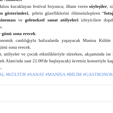
dalını kucaklayan festival boyunca; ilham veren 
söyleşiler
, s
lm gösterimleri
, şehrin güzelliklerini ölümsüzleştiren “
fot
sineması
 ve 
geleneksel sanat atölyeleri
 izleyicilere dopd
k.
 günü sona erecek
konomik canlılığıyla hafızalarda yaşayacak Manisa Kültür 
günü sona erecek.
er, atölyeler ve çocuk etkinlikleriyle sürerken, akşamında ise
k Alanı'nda saat 21:00'de başlayacak) ücretsiz konseriyle ka
…
AL
#KÜLTÜR
#SANAT
#MANİSA
#BİLİM
#GASTRONOM