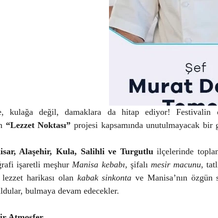
e, kulağa değil, damaklara da hitap ediyor! Festivalin 
n 
“Lezzet Noktası”
 projesi kapsamında unutulmayacak bir g
sar, Alaşehir, Kula, Salihli ve Turgutlu
 ilçelerinde topl
ğrafi işaretli meşhur 
Manisa kebabı
, şifalı 
mesir macunu
 lezzet harikası olan 
kabak sinkonta
 ve Manisa’nın özgün so
uldular, bulmaya devam edecekler.
ir Atmosfer