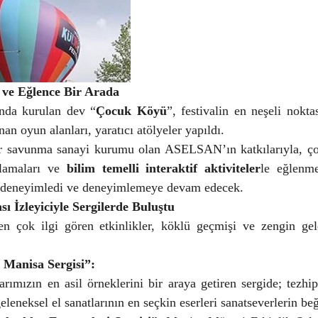
i ve Eğlence Bir Arada
nda kurulan dev “
Çocuk Köyü
”, festivalin en neşeli nokta
nan oyun alanları, yaratıcı atölyeler yapıldı.
ir savunma sanayi kurumu olan ASELSAN’ın katkılarıyla, ço
amaları ve 
bilim temelli interaktif aktiviteler
le eğlenme
de deneyimledi ve deneyimlemeye devam edecek.
sı İzleyiciyle Sergilerde Buluştu
en çok ilgi gören etkinlikler, köklü geçmişi ve zengin gele
 Manisa Sergisi”:
arımızın en asil örneklerini bir araya getiren sergide; tezhip
leneksel el sanatlarının en seçkin eserleri sanatseverlerin be