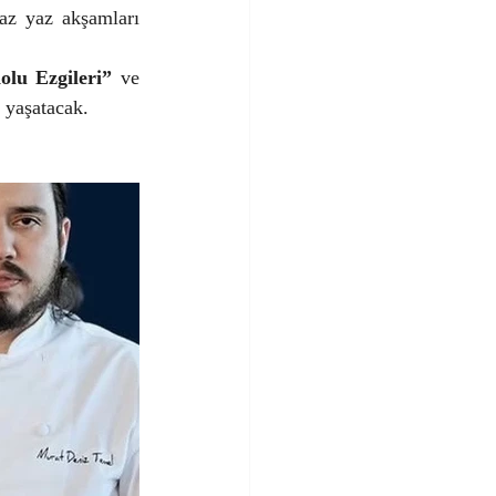
az yaz akşamları 
olu Ezgileri”
 ve 
u yaşatacak.