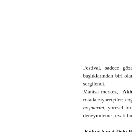
Festival, sadece göz
başlıklarından biri ola
sergilendi.
Manisa merkez,  
Akhi
rotada ziyaretçiler; co
höşmerim
, yöresel bir
deneyimleme fırsatı b
 Kültür-Sanat Dolu B