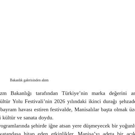
Bakanlık galerisinden alıntı
zm Bakanlığı tarafından Türkiye’nin marka değerini art
ltür Yolu Festivali’nin 2026 yılındaki ikinci durağı şehzade
 bayram havası estiren festivalde, Manisalılar başta olmak üze
i kültür ve sanata doydu.
rogramlarında şehirde iğne atsan yere düşmeyecek bir yoğunlu
atandaşa hitap eden etkinlikler, Manisa’yı adeta bir açı