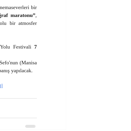
inemaseverleri bir 
oğraf maratonu”
, 
olu bir atmosfer 
Yolu Festivali 
7 
 Sefo'nun (Manisa 
panış yapılacak.
İ