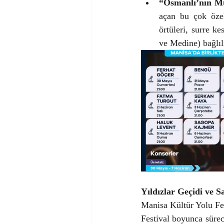
“Osmanlı’nın Mu
açan bu çok özel
örtüleri, surre k
ve Medine) bağlıl
Yıldızlar Geçidi ve S
Manisa Kültür Yolu Fes
Festival boyunca sürec