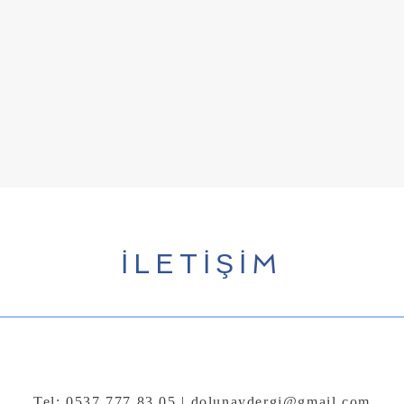
İLETİŞİM
Tel: 0537 777 83 05 |
dolunaydergi@gmail.com