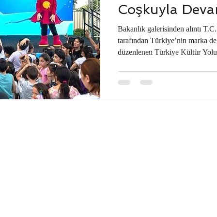
Coşkuyla Deva
Bakanlık galerisinden alıntı T.C
tarafından Türkiye’nin marka de
düzenlenen Türkiye Kültür Yolu 
ikinci durağı şehzadeler şehri M
bayram havası estiren festivalde
çevre illerden gelen binlerce ziy
Özellikle hafta sonu programları
düşmeyecek bir yoğunluk ve hare