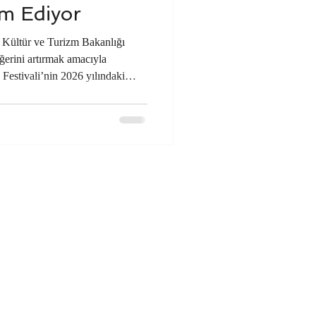
m Ediyor
. Kültür ve Turizm Bakanlığı
ğerini artırmak amacıyla
Festivali’nin 2026 yılındaki
anisa oldu. Kentte adeta bir
, Manisalılar başta olmak üzere
aretçi kültür ve sanata doydu.
nda şehirde iğne atsan yere
ketlilik yaşandı. Her y