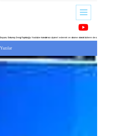
Duyuru: Dolunay Dergi Topluluğu Youtube kanalımızı ziyaret ederek ve abone olarak bizlere destek olabilirsiniz.
Yazılar