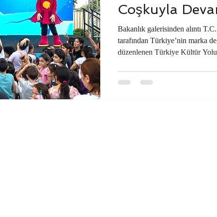
Coşkuyla Deva
Bakanlık galerisinden alıntı T.C
tarafından Türkiye’nin marka de
düzenlenen Türkiye Kültür Yolu 
ikinci durağı şehzadeler şehri M
bayram havası estiren festivalde
çevre illerden gelen binlerce ziy
Özellikle hafta sonu programları
düşmeyecek bir yoğunluk ve hare