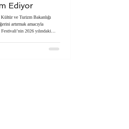
m Ediyor
. Kültür ve Turizm Bakanlığı
ğerini artırmak amacıyla
Festivali’nin 2026 yılındaki
anisa oldu. Kentte adeta bir
, Manisalılar başta olmak üzere
aretçi kültür ve sanata doydu.
nda şehirde iğne atsan yere
ketlilik yaşandı. Her y