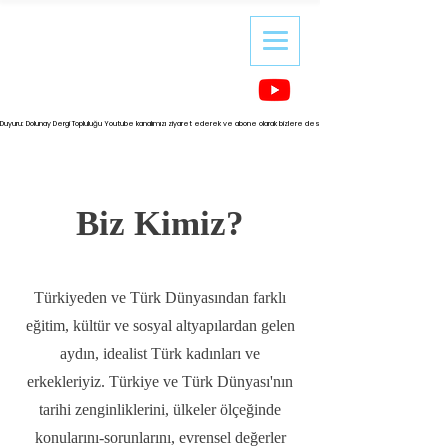
Duyuru: Dolunay Dergi Topluluğu Youtube kanalımızı ziyaret ederek ve abone olarak bizlere destek olabilirsiniz.
Biz Kimiz?
Türkiyeden ve Türk Dünyasından farklı
eğitim, kültür ve sosyal altyapılardan gelen
aydın, idealist Türk kadınları ve
erkekleriyiz. Türkiye ve Türk Dünyası'nın
tarihi zenginliklerini, ülkeler ölçeğinde
konularını-sorunlarını, evrensel değerler