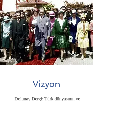
Vizyon
Dolunay Dergi; Türk dünyasının ve
Türkiye’nin kültürel zenginliğini dünyaya
tanıtan,
kadınların entelektüel ve toplumsal gücünü