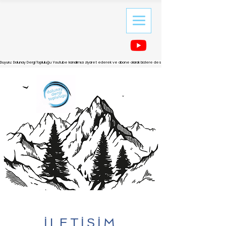
Duyuru: Dolunay Dergi Topluluğu Youtube kanalımızı ziyaret ederek ve abone olarak bizlere destek olabilirsiniz.
İLETİŞİM