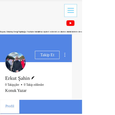
Duyuru: Dolunay Dergi Topluluğu Youtube kanalımızı ziyaret ederek ve abone olarak bizlere destek olabilirsiniz.
Diğer Eylemler
Takip Et
Yazar
Erkut Şahin
0 Takipçiler
0 Takip edilenler
Konuk Yazar
Profil