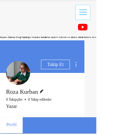
Duyuru: Dolunay Dergi Topluluğu Youtube kanalımızı ziyaret ederek ve abone olarak bizlere destek olabilirsiniz.
Diğer Eylemler
Takip Et
Yazar
Roza Kurban
0 Takipçiler
0 Takip edilenler
Yazar
Profil