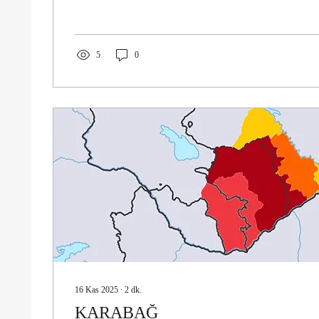
kadar da sessiz. Belki de bu yüzden televizyon bana 
hissi verdi. Hal böyle de olsa bazı anlar vardır; bir söz
ad bütün düşünceni altüst eder. “Soyuq Güneş” adını il
5
0
16 Kas 2025
∙
2
dk.
KARABAĞ