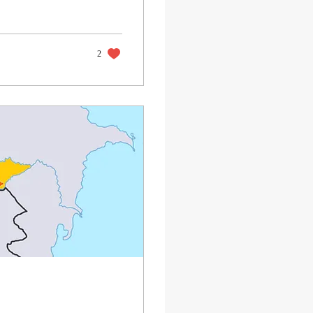
hep “eksilen zaman”
cük, bir sahne, bir
k...
2