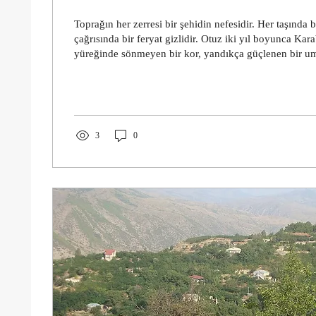
Toprağın her zerresi bir şehidin nefesidir. Her taşında b
çağrısında bir feryat gizlidir. Otuz iki yıl boyunca Kara
yüreğinde sönmeyen bir kor, yandıkça güçlenen bir u
çocuk Karabağ’sız büyüdü, kaç genç Karabağ’sız sevda
gözlerini Karabağ hasretiyle yumdu... Her bayram, her 
ağıda dönüştü. Dağlar sustu, taşlar ağladı. Bir annenin
çocuğun düşlerinde, bir askerin yüreğinde yaşadı o 
hiç...
3
0