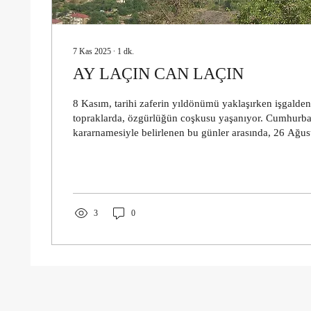
7 Kas 2025
∙
1
dk.
AY LAÇIN CAN LAÇIN
8 Kasım, tarihi zaferin yıldönümü yaklaşırken işgalden
topraklarda, özgürlüğün coşkusu yaşanıyor. Cumhurba
kararnamesiyle belirlenen bu günler arasında, 26 Ağust
günü olarak kabul edilmiştir. (turkpa.org) Aras Nehrin
yakasındakilerin hem de bu yakasındakilerin özlemlerin
isteklerini gözyaşı olarak Aras’a karıştırdıkları geçmiş,
sularında arınarak Karabağ Azerbaycandır! sözünün ha
bizlere yaşatmıştır. Tarihin...
3
0