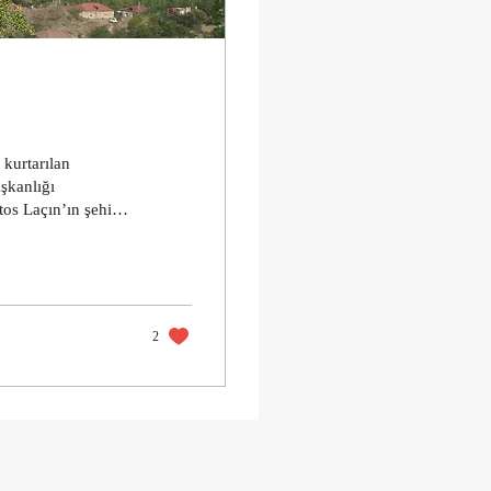
 kurtarılan
şkanlığı
os Laçın’ın şehir
in hem o
i, düşlerini,
 yine Aras’ın
klı sevincini
2