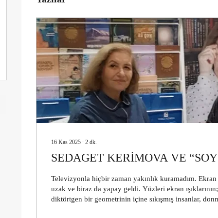
16 Kas 2025
∙
2
dk.
SEDAGET KERİMOVA VE “SO
Televizyonla hiçbir zaman yakınlık kuramadım. Ekran
uzak ve biraz da yapay geldi. Yüzleri ekran ışıklarının
diktörtgen bir geometrinin içine sıkışmış insanlar, don
Yankısız sözler, gizemli birer yabancıydı; her şey fazla