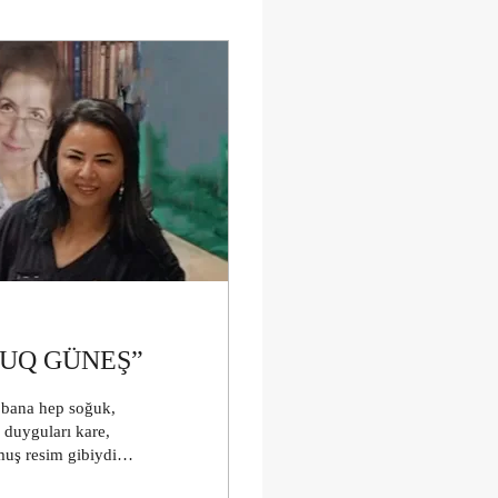
YUQ GÜNEŞ”
 bana hep soğuk,
; duyguları kare,
muş resim gibiydi.
 parlak, ama bir o