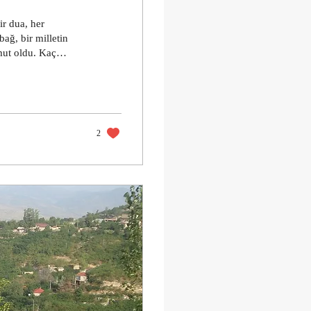
ir dua, her
bağ, bir milletin
mut oldu. Kaç
landı, kaç yaşlı
ezan, her türkü bir
 gözyaşında, bir
özlem. Ama umut
2