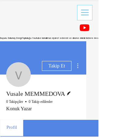
Duyuru: Dolunay Dergi Topluluğu Youtube kanalımızı ziyaret ederek ve abone olarak bizlere destek olabilirsiniz.
Diğer Eylemler
Takip Et
Vusale MEMMEDOVA
Yazar
Vusale MEMMEDOVA
0 Takipçiler
0 Takip edilenler
Konuk Yazar
Profil