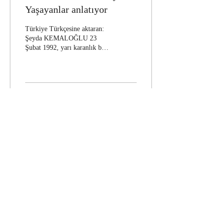
Yaşayanlar anlatıyor
Türkiye Türkçesine aktaran:
Şeyda KEMALOĞLU 23
Şubat 1992, yarı karanlık bir
bodrum; kadının doğum
sancıları başlamış... O
bağırmamak için elinden
geleni yapıyor ama ağrılar
şiddetlendikçe dayanamayıp
3
0
7
bağırıyordu. Başında komşu
kadınlar vardı sadece.
“Çocuğu biz tutacağız, merak
etme. Sana bir şey olmaz”
diye ona destek veriyorlardı.
Mahallenin erkekleri de
İLETİŞİM
bodrumda idiler. Kadınlarla
onları ayırmak için araya bir
çarşaf germişlerdi sadece.
Tel:
0537 777 83 05
|
Bodrum öyle soğuk ve
dolunaydergi@gmail.com
karanlık idi ki… Kadınlar...
Haber, Etkinlik ve Daha Fazlası için Üye
olun!