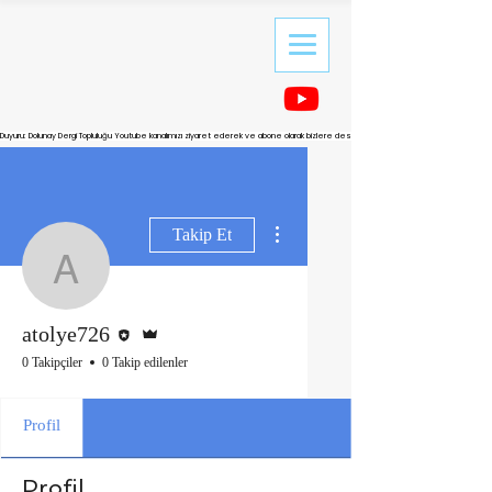
Duyuru: Dolunay Dergi Topluluğu Youtube kanalımızı ziyaret ederek ve abone olarak bizlere destek olabilirsiniz.
Diğer Eylemler
Takip Et
atolye726
Editör
Admin
atolye726
0 Takipçiler
0 Takip edilenler
Profil
Profil