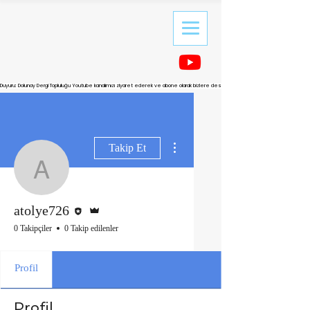
Duyuru: Dolunay Dergi Topluluğu Youtube kanalımızı ziyaret ederek ve abone olarak bizlere destek olabilirsiniz.
Diğer Eylemler
Takip Et
atolye726
Editör
Admin
atolye726
0 Takipçiler
0 Takip edilenler
Profil
Profil