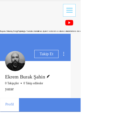
Duyuru: Dolunay Dergi Topluluğu Youtube kanalımızı ziyaret ederek ve abone olarak bizlere destek olabilirsiniz.
Diğer Eylemler
Takip Et
Yazar
Ekrem Burak Şahin
0 Takipçiler
0 Takip edilenler
yazar
Profil